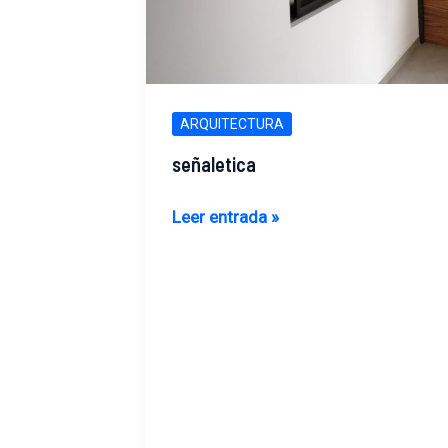
ARQUITECTURA
señaletica
señaletica
Leer entrada »