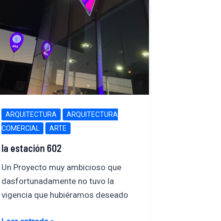
ARQUITECTURA
ARQUITECTURA
COMERCIAL
ARTE
la estación 602
Un Proyecto muy ambicioso que
dasfortunadamente no tuvo la
vigencia que hubiéramos deseado
la