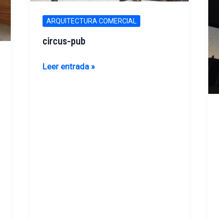
ARQUITECTURA COMERCIAL
circus-pub
circus-
Leer entrada »
pub