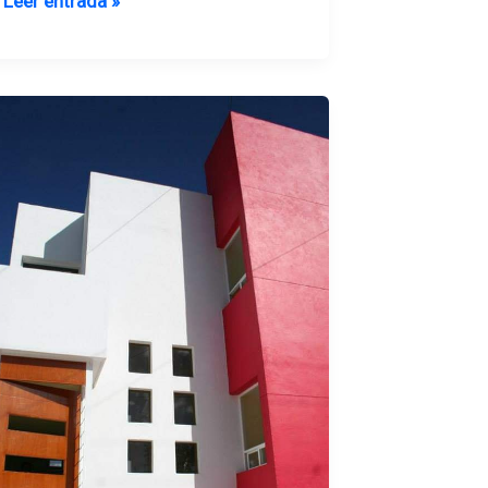
Leer entrada »
estación
602