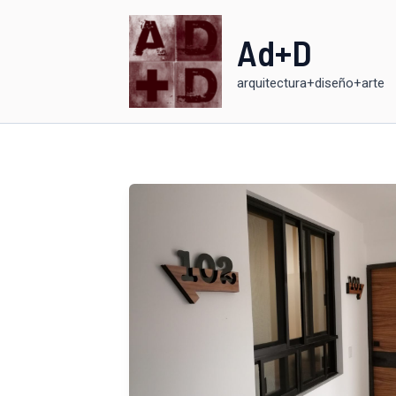
Ir
al
Ad+D
contenido
arquitectura+diseño+arte